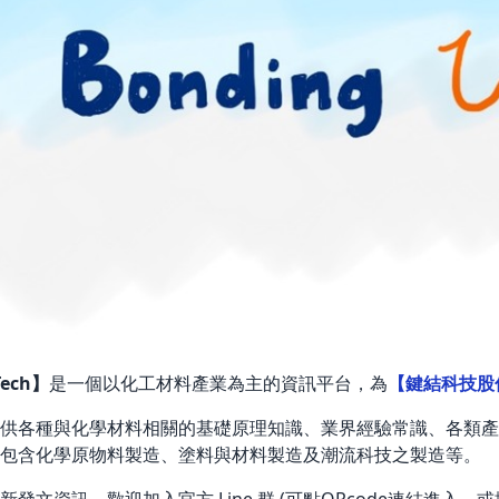
Tech】
是一個以化工材料產業為主的資訊平台，為
【鍵結科技股
供各種與化學材料相關的基礎原理知識、業界經驗常識、各類產
包含化學原物料製造、塗料與材料製造及潮流科技之製造等。
發文資訊，歡迎加入官方 Line 群 (可點QRcode連結進入，或掃