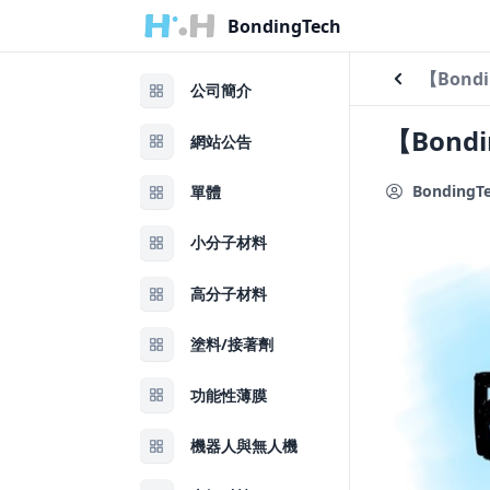
home
BondingTech
【Bond
公司簡介
【Bond
網站公告
BondingT
單體
小分子材料
高分子材料
塗料/接著劑
功能性薄膜
機器人與無人機